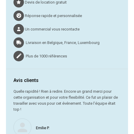
Devis de location gratuit
Réponse rapide et personnalisée
Un commercial vous recontacte
Livraison en Belgique, France, Luxembourg
Plus de 1000 références
Avis clients
C’était
Quelle rapidité ! Rien à redire. Encore un grand merci pour
cette organisation et pour votre flexibilité. Ce fut un plaisir de
Me
travailler avec vous pour cet événement. Toute l’équipe était
vr
top !
Nous ne
Emilie P.
profite 