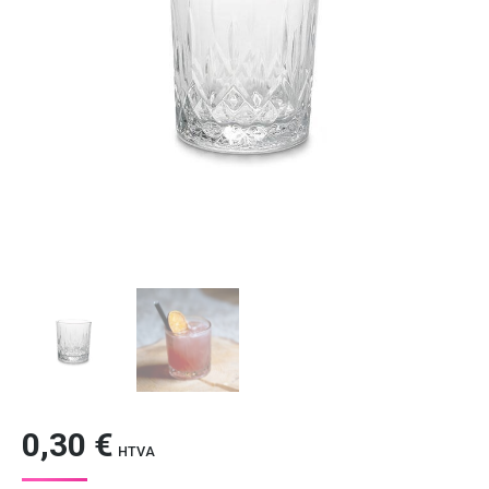
0,30
€
HTVA