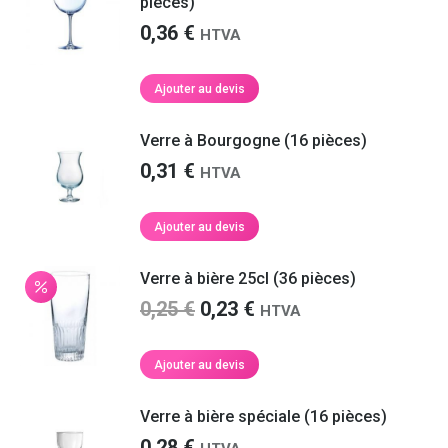
pièces)
0,36
€
HTVA
Ajouter au devis
Verre à Bourgogne (16 pièces)
0,31
€
HTVA
Ajouter au devis
Verre à bière 25cl (36 pièces)
Le
Le
0,25
€
0,23
€
HTVA
prix
prix
initial
actuel
Ajouter au devis
était :
est :
0,25 €.
0,23 €.
Verre à bière spéciale (16 pièces)
0,28
€