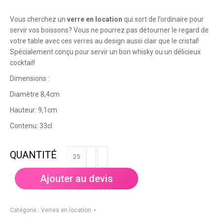
Vous cherchez un
verre en location
qui sort de l’ordinaire pour
servir vos boissons? Vous ne pourrez pas détourner le regard de
votre table avec ces verres au design aussi clair que le cristal!
Spécialement conçu pour servir un bon whisky ou un délicieux
cocktail!
Dimensions :
Diamètre 8,4cm
Hauteur: 9,1cm
Contenu: 33cl
quantité
de
Verre
Ajouter au devis
"Spirit"
33cl
Catégorie :
Verres en location