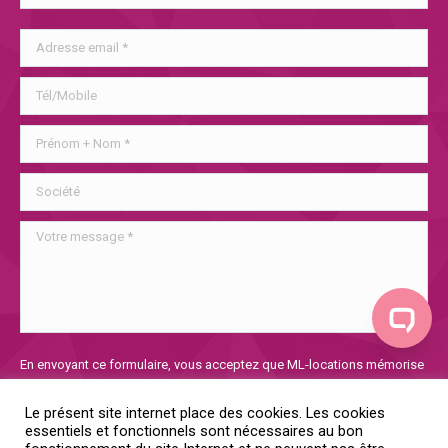
Veuillez
En envoyant ce formulaire, vous acceptez que ML-locations mémorise
laisser
et utilise les informations collectées afin de traiter votre demande. Si
ce
vous voulez en savoir plus sur notre politique de confidentialité, vous
Le présent site internet place des cookies. Les cookies
champ
la trouverez
ici
essentiels et fonctionnels sont nécessaires au bon
vide.