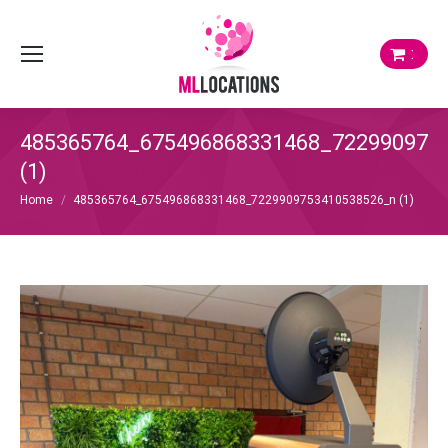
:
485365764_675496868331468_722990975
(1)
Je bent hier:
Home
485365764_675496868331468_7229909753410538526_n (1)