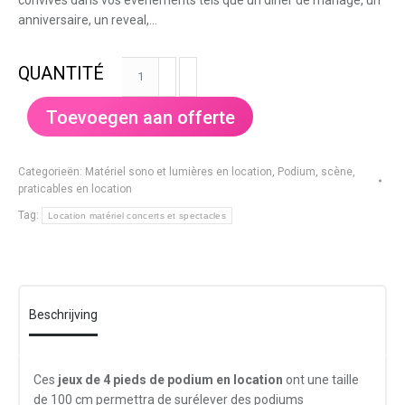
convives dans vos évènements tels que un dîner de mariage, un
anniversaire, un reveal,…
Jeu
de
4
Toevoegen aan offerte
pieds
de
podium
Categorieën:
Matériel sono et lumières en location
,
Podium, scène,
(100
praticables en location
cm)
Tag:
Location matériel concerts et spectacles
aantal
Beschrijving
Ces
jeux de 4 pieds de podium en location
ont une taille
de 100 cm permettra de surélever des podiums