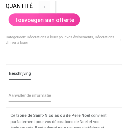
Trône
de
Saint-
Toevoegen aan offerte
Nicolas
ou
de
Categorieën:
Décorations à louer pour vos événements
,
Décorations
Père
d'hiver à louer
Noël
aantal
Beschrijving
Aanvullende informatie
Ce
trône de Saint-Nicolas ou de Père Noël
convient
parfaitement pour vos décorations de Noël et vos