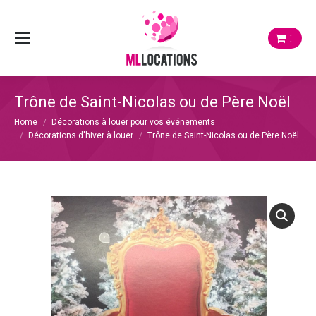
:
Trône de Saint-Nicolas ou de Père Noël
Je bent hier:
Home
Décorations à louer pour vos événements
Décorations d'hiver à louer
Trône de Saint-Nicolas ou de Père Noël