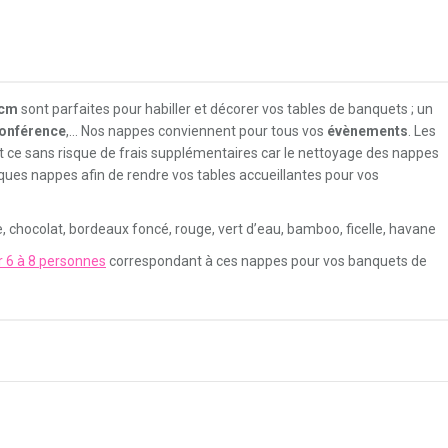
 cm
sont parfaites pour habiller et décorer vos tables de banquets ; un
onférence
,… Nos nappes conviennent pour tous vos
évènements
. Les
et ce sans risque de frais supplémentaires car le nettoyage des nappes
iques nappes afin de rendre vos tables accueillantes pour vos
eige, chocolat, bordeaux foncé, rouge, vert d’eau, bamboo, ficelle, havane
r 6 à 8 personnes
correspondant à ces nappes pour vos banquets de