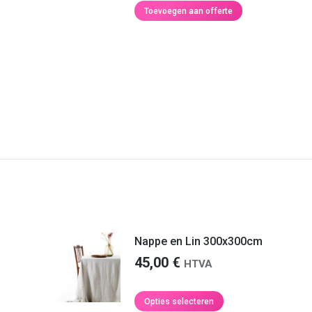
was:
is:
Toevoegen aan offerte
8,00 €.
7,00 €.
Nappe en Lin 300x300cm
45,00
€
HTVA
Dit
Opties selecteren