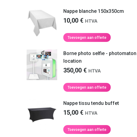
product
heeft
Nappe blanche 150x350cm
meerdere
10,00
€
HTVA
variaties.
Deze
optie
Toevoegen aan offerte
kan
gekozen
Borne photo selfie - photomaton
worden
location
op
de
350,00
€
HTVA
productpagina
Toevoegen aan offerte
Nappe tissu tendu buffet
15,00
€
HTVA
Toevoegen aan offerte