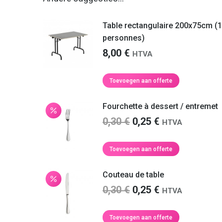
Table rectangulaire 200x75cm (
personnes)
8,00
€
HTVA
Toevoegen aan offerte
Fourchette à dessert / entremet
Oorspronkelijke
Huidige
0,30
€
0,25
€
HTVA
prijs
prijs
was:
is:
Toevoegen aan offerte
0,30 €.
0,25 €.
Couteau de table
Oorspronkelijke
Huidige
0,30
€
0,25
€
HTVA
prijs
prijs
was:
is:
Toevoegen aan offerte