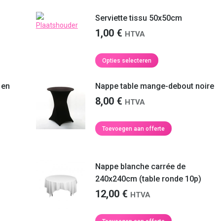
product
heeft
Serviette tissu 50x50cm
meerdere
1,00
€
HTVA
variaties.
Deze
optie
Dit
Opties selecteren
kan
product
gekozen
heeft
 en
Nappe table mange-debout noire
worden
meerdere
op
8,00
€
HTVA
variaties.
de
Deze
productpagina
optie
Toevoegen aan offerte
kan
gekozen
worden
Nappe blanche carrée de
op
de
240x240cm (table ronde 10p)
productpagina
12,00
€
HTVA