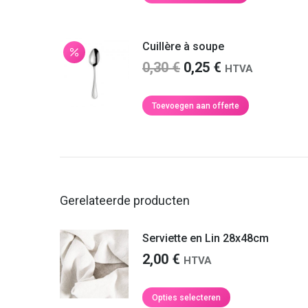
0,30 €.
0,25 €.
Cuillère à soupe
Oorspronkelijke
Huidige
0,30
€
0,25
€
HTVA
prijs
prijs
was:
is:
Toevoegen aan offerte
0,30 €.
0,25 €.
Gerelateerde producten
Serviette en Lin 28x48cm
2,00
€
HTVA
Dit
Opties selecteren