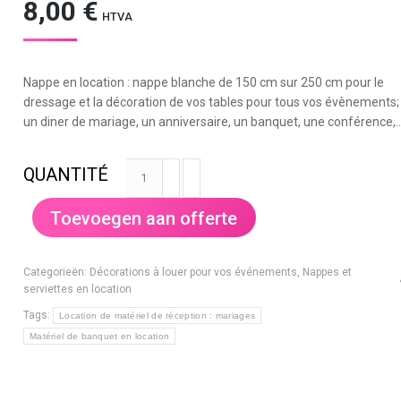
8,00
€
HTVA
Nappe en location : nappe blanche de 150 cm sur 250 cm pour le
dressage et la décoration de vos tables pour tous vos évènements;
un diner de mariage, un anniversaire, un banquet, une conférence,
Nappe
blanche
150x250cm
Toevoegen aan offerte
aantal
Categorieën:
Décorations à louer pour vos événements
,
Nappes et
serviettes en location
Tags:
Location de matériel de réception : mariages
Matériel de banquet en location