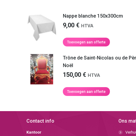
Nappe blanche 150x300cm
9,00
€
HTVA
Toevoegen aan offerte
Trône de Saint-Nicolas ou de Pè
Noël
150,00
€
HTVA
Toevoegen aan offerte
Contact info
Ons mat
Kantoor
Verhuu