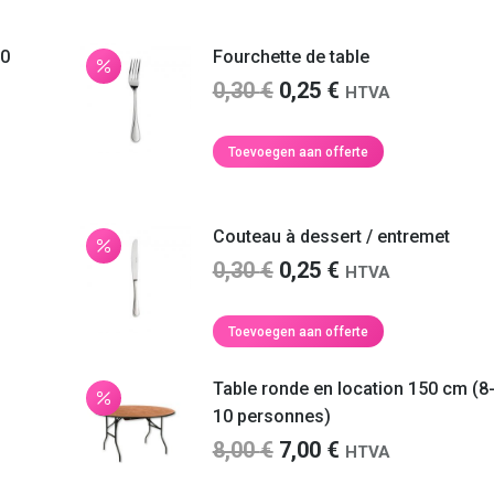
10
Fourchette de table
Oorspronkelijke
Huidige
0,30
€
0,25
€
HTVA
prijs
prijs
was:
is:
Toevoegen aan offerte
0,30 €.
0,25 €.
Couteau à dessert / entremet
Oorspronkelijke
Huidige
0,30
€
0,25
€
HTVA
prijs
prijs
was:
is:
Toevoegen aan offerte
0,30 €.
0,25 €.
Table ronde en location 150 cm (8
10 personnes)
Oorspronkelijke
Huidige
8,00
€
7,00
€
HTVA
prijs
prijs