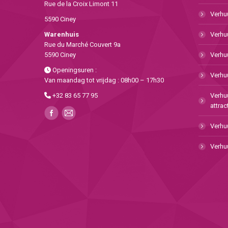
Rue de la Croix Limont 11
Verhuu
5590 Ciney
Warenhuis
Verhu
Rue du Marché Couvert 9a
5590 Ciney
Verhu
Openingsuren :
Verhuu
Van maandag tot vrijdag : 08h00 – 17h30
+32 83 65 77 95
Verhu
attrac
Verhu
Verhuu