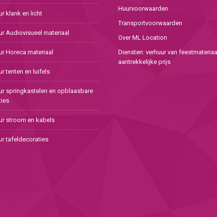
Huurvoorwaarden
r klank en licht
Transportvoorwaarden
ur Audiovisueel materiaal
Over ML Location
ur Horeca materiaal
Diensten: verhuur van feestmateriaa
aantrekkelijke prijs
r tenten en luifels
ur springkastelen en opblaasbare
ties
ur stroom en kabels
r tafeldecoraties