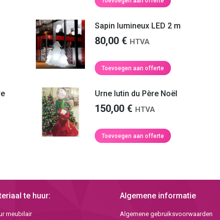
Toevoegen aan offerte
Sapin lumineux LED 2 m
80,00
€
HTVA
Toevoegen aan offerte
re
Urne lutin du Père Noël
150,00
€
HTVA
Toevoegen aan offerte
eriaal te huur:
Algemene informatie
r meubilair
Algemene gebruiksvoorwaarden