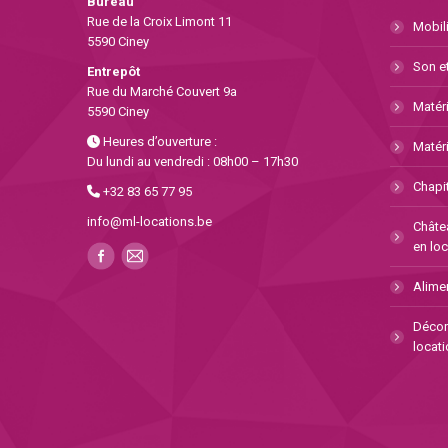
Bureau
Rue de la Croix Limont 11
Mobili
5590 Ciney
Son et
Entrepôt
Rue du Marché Couvert 9a
Matéri
5590 Ciney
Heures d’ouverture :
Matéri
Du lundi au vendredi : 08h00 – 17h30
Chapit
+32 83 65 77 95
info@ml-locations.be
Châte
en loc
Alimen
Décor
locati