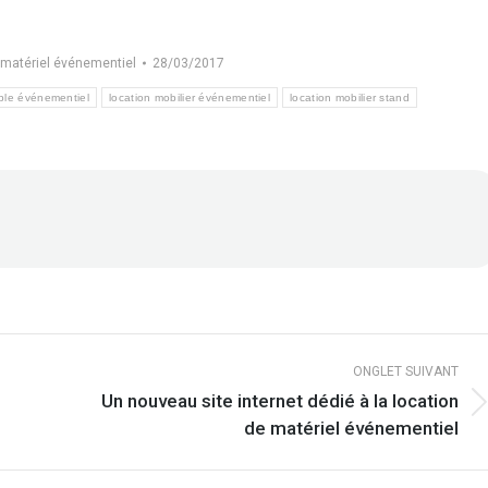
 matériel événementiel
28/03/2017
ble événementiel
location mobilier événementiel
location mobilier stand
ONGLET SUIVANT
Un nouveau site internet dédié à la location
Onglet
de matériel événementiel
suivant