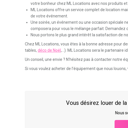
votre bonheur chez ML Locations avec nos produits et l
ML Locations offre un service complet de location mais 
de votre événement.
Une soirée, un événement ou une occasion spéciale ne
composera pour vous le mélange parfait. Demandez co
Nous portons le plus grand intérêt la satisfaction de no
Chez ML Locations, vous êtes à la bonne adresse pour de
tables,
déco de Noël
,…). ML Locations sera le partenaire 
Un conseil, une envie ? N’hésitez pas à contacter notre éq
Service impeccable et
Je tenais à vous remercier
Si vous voulez acheter de l’équipement que nous louons, 
matériel de qualité !
tout particulièrement pour
votre service.
is très satisfaite de vos services et
iterai pas à faire appel à vous de
Les
livreurs étaient parfaits, polis,
Vous désirez louer de l
au pour la location de matériel de
ponctuels
et j’ai vraiment apprécié d’ê
 et je vous recommanderai !
prévenu à l’avance de leur arrivée à ch
Nous s
fois. Je recommanderai votre société 
location de matériel et ne manquerai p