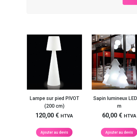
Nathalie S.
refaire appel à vous prochainement.
Martin F.
Lampe sur pied PIVOT
Sapin lumineux LED
(200 cm)
m
120,00
€
60,00
€
HTVA
HTVA
Ajouter au devis
Ajouter au devis