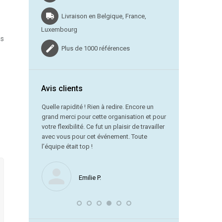
Livraison en Belgique, France,
Luxembourg
ns
Plus de 1000 références
Avis clients
vraison dans
Quelle rapidité ! Rien à redire. Encore un
grand merci pour cette organisation et pour
Merci beauc
votre flexibilité. Ce fut un plaisir de travailler
service est
avec vous pour cet événement. Toute
référence !
l’équipe était top !
Nous ne manquerons
Emilie P.
encore avec vous. J
souligner la remarqu
laquelle vous avez 
dernière minute.