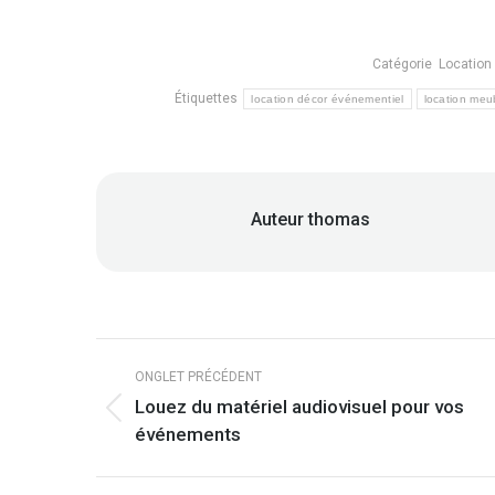
Catégorie
Location
Étiquettes
location décor événementiel
location meu
Auteur
thomas
Navigation
de
ONGLET PRÉCÉDENT
Louez du matériel audiovisuel pour vos
commentaire
Onglet
événements
précédent