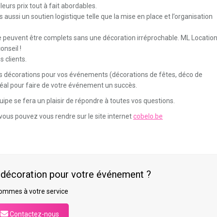
eurs prix tout à fait abordables.
aussi un soutien logistique telle que la mise en place et l’organisation
 peuvent être complets sans une décoration irréprochable. ML Locatio
nseil !
s clients.
s décorations pour vos événements (décorations de fêtes, déco de
idéal pour faire de votre événement un succès.
uipe se fera un plaisir de répondre à toutes vos questions.
Votre équipe était très professionnelle et
Merci beaucoup pour votre li
ponctuelle, c’était parfait, merci à eux. Le
les temps
C’était super!
vous pouvez vous rendre sur le site internet
cobelo.be
montage s’est très bien passé, le matériel
de location a été nettoyé sur place, rien à
dire.
Maïté M.
a décoration pour votre événement ?
Géraldine C.
tre
aque
ommes à votre service
de
as de
Contactez-nous