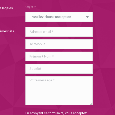
Objet *
s légales
nementiel à
Veuillez
En envoyant ce formulaire, vous acceptez