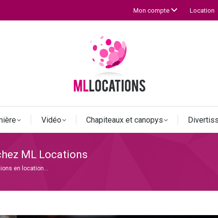
Location
Mon compte
mière
Vidéo
Chapiteaux et canopys
Diverti
 chez ML Locations
tions en location…