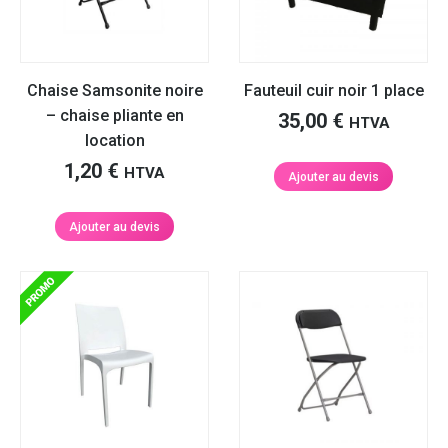
Chaise Samsonite noire
Fauteuil cuir noir 1 place
– chaise pliante en
35,00
€
HTVA
location
1,20
€
HTVA
Ajouter au devis
Ajouter au devis