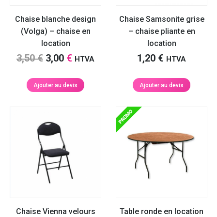
Chaise blanche design
Chaise Samsonite grise
(Volga) – chaise en
– chaise pliante en
location
location
Le
Le
3,50
€
3,00
€
1,20
€
HTVA
HTVA
prix
prix
initial
actuel
Ajouter au devis
Ajouter au devis
était :
est :
3,50 €.
3,00 €.
Chaise Vienna velours
Table ronde en location