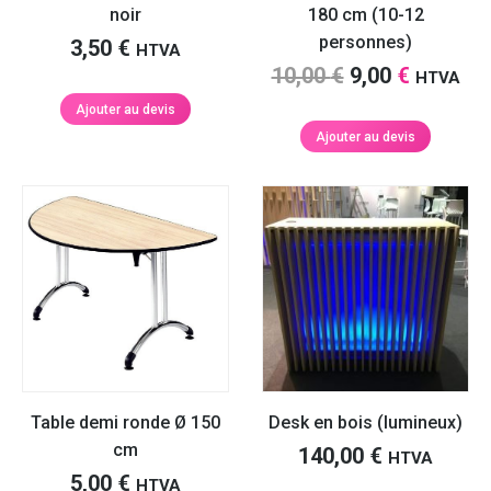
noir
180 cm (10-12
personnes)
3,50
€
HTVA
Le
Le
10,00
€
9,00
€
HTVA
prix
prix
Ajouter au devis
initial
actuel
Ajouter au devis
était :
est :
10,00 €.
9,00 €.
Table demi ronde Ø 150
Desk en bois (lumineux)
cm
140,00
€
HTVA
5,00
€
HTVA