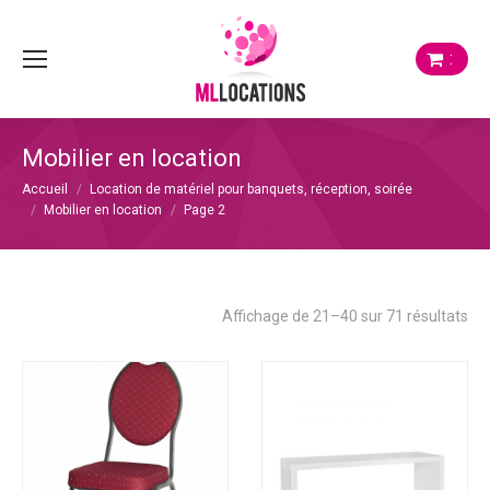
:
Mobilier en location
Vous êtes ici :
Accueil
Location de matériel pour banquets, réception, soirée
Mobilier en location
Page 2
Tri
Affichage de 21–40 sur 71 résultats
du
plu
réc
au
plu
anc