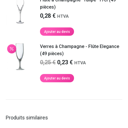
pièces)
0,28
€
HTVA
Ajouter au devis
Verres à Champagne - Flûte Elegance
(49 pièces)
Le
Le
0,25
€
0,23
€
HTVA
prix
prix
initial
actuel
Ajouter au devis
était :
est :
0,25 €.
0,23 €.
Produits similaires