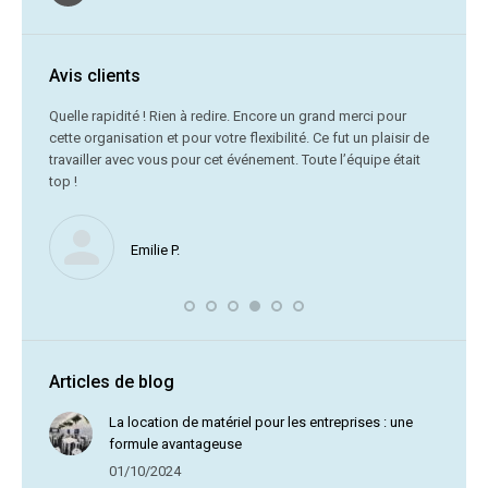
Avis clients
C’était
Quelle rapidité ! Rien à redire. Encore un grand merci pour
cette organisation et pour votre flexibilité. Ce fut un plaisir de
Me
travailler avec vous pour cet événement. Toute l’équipe était
vr
top !
Nous ne
Emilie P.
profite 
vous av
Articles de blog
La location de matériel pour les entreprises : une
formule avantageuse
01/10/2024