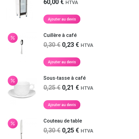
60,00
€
HTVA
Ajouter au devis
Cuillère à café
Le
Le
0,30
€
0,23
€
HTVA
prix
prix
initial
actuel
Ajouter au devis
était :
est :
0,30 €.
0,23 €.
Sous-tasse à café
Le
Le
0,25
€
0,21
€
HTVA
prix
prix
initial
actuel
Ajouter au devis
était :
est :
0,25 €.
0,21 €.
Couteau de table
Le
Le
0,30
€
0,25
€
HTVA
prix
prix