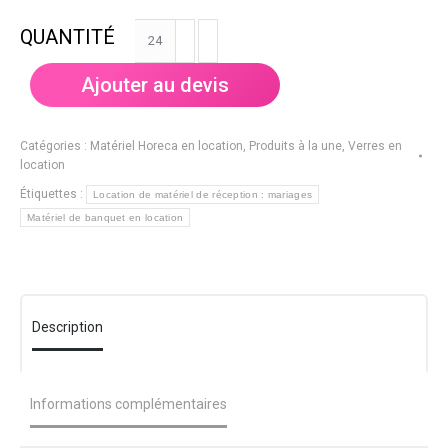
quantité
de
Coupe
Ajouter au devis
à
Champagne
16cl
Catégories :
Matériel Horeca en location
,
Produits à la une
,
Verres en
(24
location
pièces)
Étiquettes :
Location de matériel de réception : mariages
Matériel de banquet en location
Description
Informations complémentaires