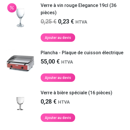
Verre à vin rouge Elegance 19cl (36
pièces)
Le
Le
0,25
€
0,23
€
HTVA
prix
prix
initial
actuel
Ajouter au devis
était :
est :
0,25 €.
0,23 €.
Plancha - Plaque de cuisson électrique
55,00
€
HTVA
Ajouter au devis
Verre à bière spéciale (16 pièces)
0,28
€
HTVA
Ajouter au devis