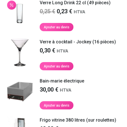
Verre Long Drink 22 cl (49 pièces)
Le
Le
0,25
€
0,23
€
HTVA
prix
prix
initial
actuel
Ajouter au devis
était :
est :
0,25 €.
0,23 €.
Verre à cocktail - Jockey (16 pièces)
0,30
€
HTVA
Ajouter au devis
Bain-marie électrique
30,00
€
HTVA
Ajouter au devis
Frigo vitrine 380 litres (sur roulettes)