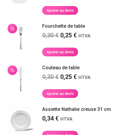
prix
prix
initial
actuel
Ajouter au devis
était :
est :
0,25 €.
0,21 €.
Fourchette de table
Le
Le
0,30
€
0,25
€
HTVA
prix
prix
initial
actuel
Ajouter au devis
était :
est :
0,30 €.
0,25 €.
Couteau de table
Le
Le
0,30
€
0,25
€
HTVA
prix
prix
initial
actuel
Ajouter au devis
était :
est :
0,30 €.
0,25 €.
Assiette Nathalie creuse 31 cm
0,34
€
HTVA