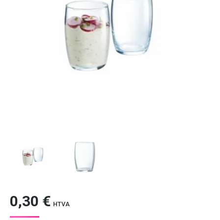
0,30
€
HTVA