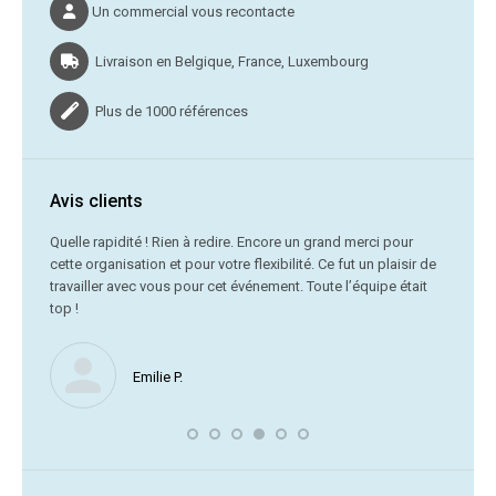
Un commercial vous recontacte
Livraison en Belgique, France, Luxembourg
Plus de 1000 références
Avis clients
C’était
Quelle rapidité ! Rien à redire. Encore un grand merci pour
cette organisation et pour votre flexibilité. Ce fut un plaisir de
Me
travailler avec vous pour cet événement. Toute l’équipe était
vr
top !
Nous ne
Emilie P.
profite 
vous av