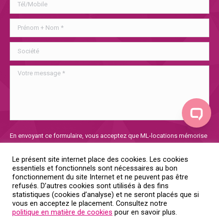
Veuillez
En envoyant ce formulaire, vous acceptez que ML-locations mémorise
laisser
et utilise les informations collectées afin de traiter votre demande. Si
ce
vous voulez en savoir plus sur notre politique de confidentialité, vous
Le présent site internet place des cookies. Les cookies
champ
la trouverez
ici
essentiels et fonctionnels sont nécessaires au bon
vide.
fonctionnement du site Internet et ne peuvent pas être
refusés. D’autres cookies sont utilisés à des fins
Oui, je donne mon consentement
statistiques (cookies d’analyse) et ne seront placés que si
vous en acceptez le placement. Consultez notre
politique en matière de cookies
pour en savoir plus.