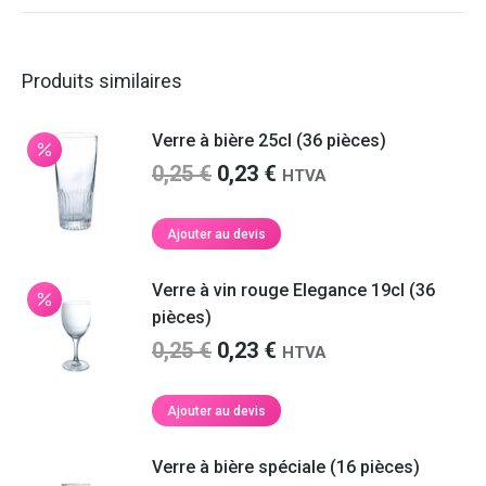
Produits similaires
Verre à bière 25cl (36 pièces)
Le
Le
0,25
€
0,23
€
HTVA
prix
prix
initial
actuel
Ajouter au devis
était :
est :
0,25 €.
0,23 €.
Verre à vin rouge Elegance 19cl (36
pièces)
Le
Le
0,25
€
0,23
€
HTVA
prix
prix
initial
actuel
Ajouter au devis
était :
est :
0,25 €.
0,23 €.
Verre à bière spéciale (16 pièces)