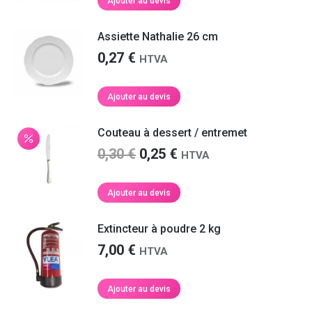
Ajouter au devis
Assiette Nathalie 26 cm
0,27
€
HTVA
Ajouter au devis
Couteau à dessert / entremet
Le
Le
0,30
€
0,25
€
HTVA
prix
prix
initial
actuel
Ajouter au devis
était :
est :
0,30 €.
0,25 €.
Extincteur à poudre 2 kg
7,00
€
HTVA
Ajouter au devis